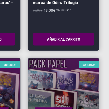
aras’ –
marca de Odín: Trilogía
18,00
€
IVA incluido
20,00
€
O
AÑADIR AL CARRITO
¡OFERTA!
¡OFERTA!