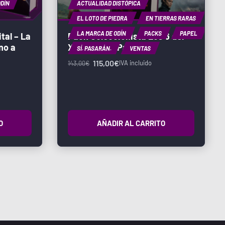
ODÍN
ACTUALIDAD DISTÓPICA
EL LOTO DE PIEDRA
EN TIERRAS RARAS
LA MARCA DE ODÍN
PACKS
PAPEL
tal – La
Pack Coleccionista Los 6 del
no a
XaviVerso – Papel
SÍ. PASARÁN.
VENTAS
115,00
€
IVA incluido
143,00
€
O
AÑADIR AL CARRITO