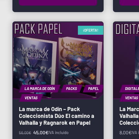
¡OFERTA!
LA MARCA DE ODÍN
PACKS
PAPEL
DIGITAL
VENTAS
VENTAS
La marca de Odín – Pack
La Marc
Coleccionista Dúo El camino a
Valhalla
Valhalla y Ragnarok en Papel
Colecci
45,00
€
8,00
€
IVA incluido
IVA 
56,00
€