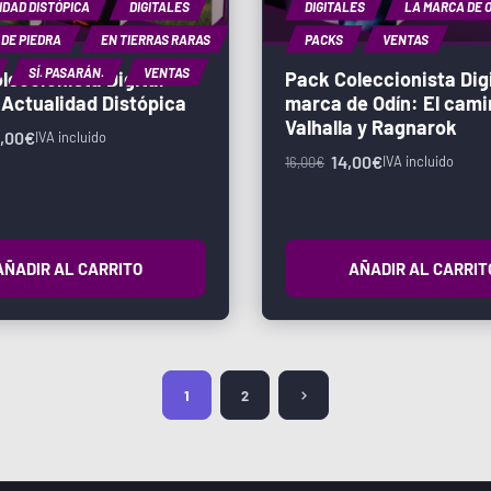
DAD DISTÓPICA
DIGITALES
DIGITALES
LA MARCA DE 
 DE PIEDRA
EN TIERRAS RARAS
PACKS
VENTAS
SÍ. PASARÁN.
VENTAS
leccionista Digital –
Pack Coleccionista Digi
a Actualidad Distópica
marca de Odín: El cami
Valhalla y Ragnarok
,00
€
IVA incluido
14,00
€
IVA incluido
16,00
€
AÑADIR AL CARRITO
AÑADIR AL CARRIT
1
2