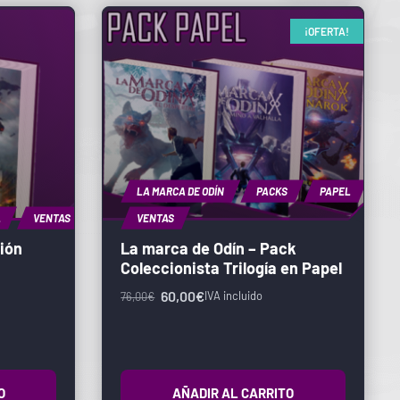
¡OFERTA!
LA MARCA DE ODÍN
PACKS
PAPEL
L
VENTAS
VENTAS
ción
La marca de Odín – Pack
Coleccionista Trilogía en Papel
60,00
€
IVA incluido
76,00
€
O
AÑADIR AL CARRITO