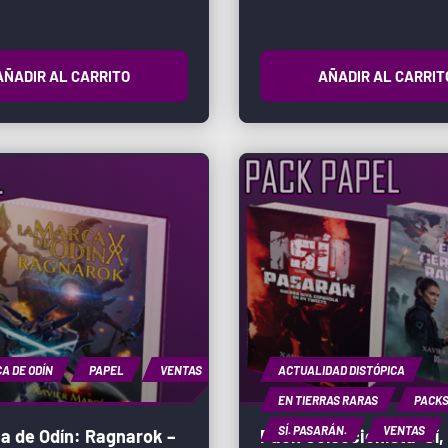
AÑADIR AL CARRITO
AÑADIR AL CARRIT
A DE ODÍN
PAPEL
VENTAS
ACTUALIDAD DISTÓPICA
EN TIERRAS RARAS
PACK
SÍ. PASARÁN.
VENTAS
a de Odín: Ragnarok –
Pack Coleccionista ‘Sí,