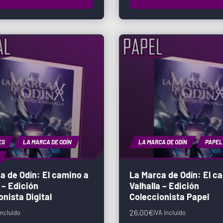
ES
LA MARCA DE ODÍN
LA MARCA DE ODÍN
PAPEL
a de Odín: El camino a
La Marca de Odín: El c
 – Edición
Valhalla – Edición
onista Digital
Coleccionista Papel
26,00
€
incluido
IVA incluido