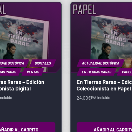
DAD DISTÓPICA
DIGITALES
ACTUALIDAD DISTÓPICA
RAS RARAS
VENTAS
EN TIERRAS RARAS
PAPE
ras Raras – Edición
En Tierras Raras – Edi
onista Digital
Coleccionista en Papel
24,00
€
incluido
IVA incluido
AÑADIR AL CARRITO
AÑADIR AL CARRIT