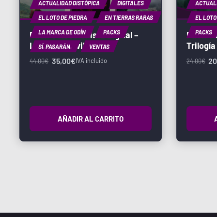
ACTUALIDAD DISTÓPICA
DIGITALES
ACTUALI
EL LOTO DE PIEDRA
EN TIERRAS RARAS
EL LOTO
LA MARCA DE ODÍN
PACKS
PACKS
Pack Coleccionista Digital –
Pack Co
Los 6 del XaviVerso
Trilogí
SÍ. PASARÁN.
VENTAS
35,00
€
20
IVA incluido
44,00
€
24,00
€
AÑADIR AL CARRITO