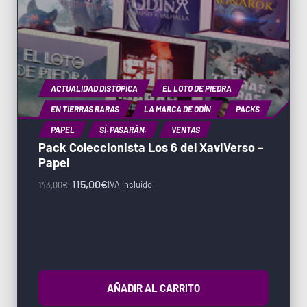
ACTUALIDAD DISTÓPICA
EL LOTO DE PIEDRA
EN TIERRAS RARAS
LA MARCA DE ODÍN
PACKS
PAPEL
SÍ. PASARÁN.
VENTAS
Pack Coleccionista Los 6 del XaviVerso –
Papel
115,00
€
IVA incluido
143,00
€
AÑADIR AL CARRITO