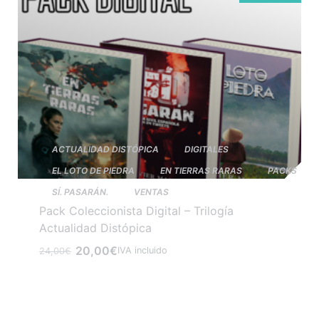
ACTUALIDAD DISTÓPICA
DIGITALES
EL LOTO DE PIEDRA
EN TIERRAS RARAS
PACKS
SÍ. PASARÁN.
VENTAS
Pack Coleccionista Digital – Trilogía
Actualidad Distópica
20,00
€
IVA incluido
24,00
€