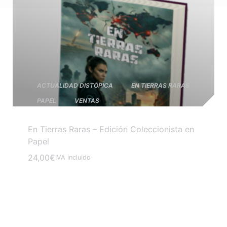
ACTUALIDAD DISTÓPICA
EN TIERRAS RARAS
PAPEL
VENTAS
En Tierras Raras – Edición Coleccionista en
Papel
24,00
€
IVA incluido