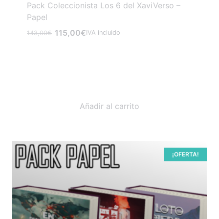
Pack Coleccionista Los 6 del XaviVerso –
Papel
115,00
€
IVA incluido
143,00
€
Añadir al carrito
¡OFERTA!