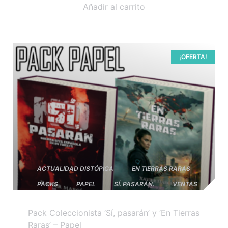
Añadir al carrito
¡OFERTA!
ACTUALIDAD DISTÓPICA
EN TIERRAS RARAS
PACKS
PAPEL
SÍ. PASARÁN.
VENTAS
Pack Coleccionista ‘Sí, pasarán’ y ‘En Tierras
Raras’ – Papel