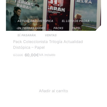
ACTUALIDAD DISTÓPICA
EL LOTO DE PIEDRA
EN TIERRAS RARAS
PACKS
PAPEL
SÍ. PASARÁN.
VENTAS
Pack Coleccionista Trilogía Actualidad
Distópica – Papel
60,00
€
IVA incluido
67,00
€
Añadir al carrito