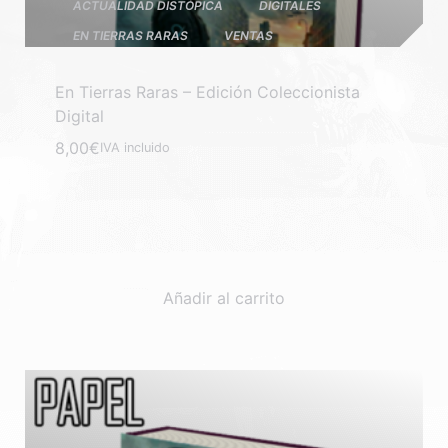
ACTUALIDAD DISTÓPICA
DIGITALES
EN TIERRAS RARAS
VENTAS
En Tierras Raras – Edición Coleccionista
Digital
8,00
€
IVA incluido
Añadir al carrito