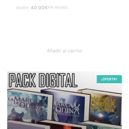
40,00
€
IVA incluido
44,00
€
Añadir al carrito
¡OFERTA!