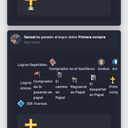
Sansal
ha ganado el logro único
Primera compra
hace 3 años
Logros Repetibles:
Comprador en el XaviVerso
Asiduo
Actualiza
Comprador
El
Logros
El
A
de Sí
camino
Ragnarok
Primera
únicos:
despertar
d
pasarán en
en
en Papel
compra
en Papel
X
papel
Papel
309
Xversos