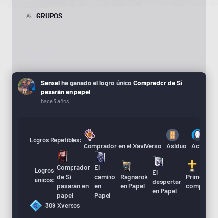
GRUPOS
Mostrar:
Sansal
ha ganado el logro único
Comprador de Sí
pasarán en papel
hace 3 años
Logros Repetibles:
Comprador en el XaviVerso
Asiduo
Actualiza
Comprador
El
Logros
El
A
de Sí
camino
Ragnarok
Primera
únicos:
despertar
d
pasarán en
en
en Papel
compra
en Papel
X
papel
Papel
309
Xversos