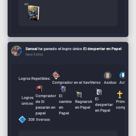
Sansal
ha ganado el logro único
El despertar en Papel
hace 3 años
Logros Repetibles:
Comprador en el XaviVerso
Asiduo
Actualiza
Comprador
El
Logros
El
A
de Sí
camino
Ragnarok
Primera
únicos:
despertar
d
pasarán en
en
en Papel
compra
en Papel
X
papel
Papel
309
Xversos