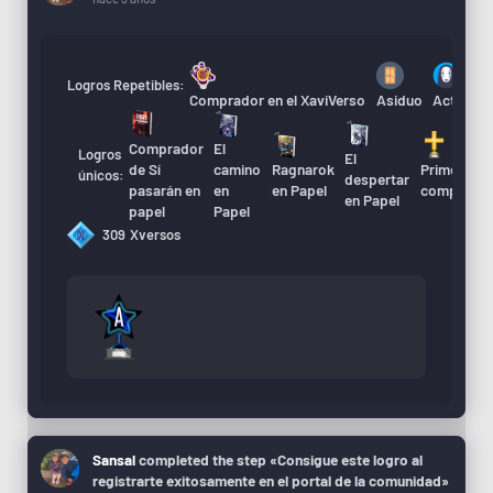
Logros Repetibles:
Comprador en el XaviVerso
Asiduo
Actualiza
Comprador
El
Logros
El
A
de Sí
camino
Ragnarok
Primera
únicos:
despertar
d
pasarán en
en
en Papel
compra
en Papel
X
papel
Papel
309
Xversos
Sansal
completed the step «Consigue este logro al
registrarte exitosamente en el portal de la comunidad»