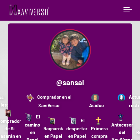
@
sansal
Comprador en el
Actua
os
les:
XaviVerso
Asiduo
rost
El
El
Comprador
camino
Antecesor
de Sí
Ragnarok
despertar
Primera
en
del
R
pasarán en
en Papel
en Papel
compra
Papel
XaviVerso