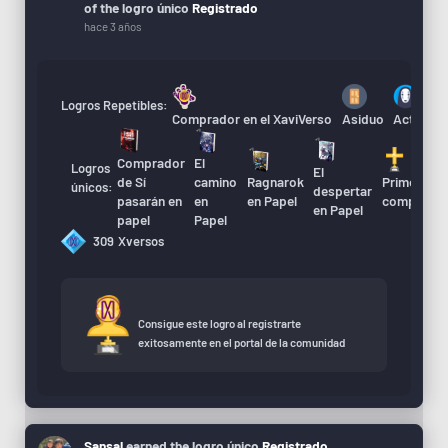
of the logro único
Registrado
hace 3 años
Logros Repetibles:
Comprador en el XaviVerso
Asiduo
Actualiza
Comprador
El
Logros
El
A
de Sí
camino
Ragnarok
Primera
únicos:
despertar
d
pasarán en
en
en Papel
compra
en Papel
X
papel
Papel
309
Xversos
Consigue este logro al registrarte
exitosamente en el portal de la comunidad
Sansal
earned the logro único
Registrado