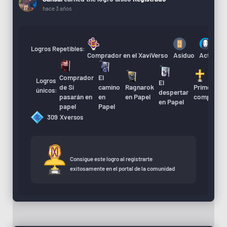
hace 3 años
Logros Repetibles:
Comprador en el XaviVerso
Asiduo
Actualiza
Comprador
El
Logros
El
A
de Sí
camino
Ragnarok
Primera
únicos:
despertar
d
pasarán en
en
en Papel
compra
en Papel
X
papel
Papel
309
Xversos
Consigue este logro al registrarte
exitosamente en el portal de la comunidad