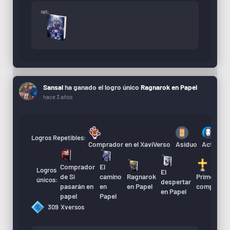
Sansal
ha ganado el logro único
Ragnarok en Papel
hace 3 años
Logros Repetibles:
Comprador en el XaviVerso
Asiduo
Actualiza
Comprador
El
Logros
El
A
de Sí
camino
Ragnarok
Primera
únicos:
despertar
d
pasarán en
en
en Papel
compra
en Papel
X
papel
Papel
309
Xversos