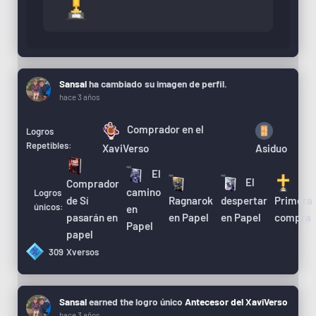
Sansal
ha cambiado su imagen de perfil.
hace 3 años
Comprador en el
Logros
Repetibles:
XaviVerso
Asiduo
El
El
Comprador
camino
Logros
de Sí
Ragnarok
despertar
Primera
únicos:
en
pasarán en
en Papel
en Papel
compra
Papel
papel
309
Xversos
Sansal
earned the logro único
Antecesor del XaviVerso
hace 3 años