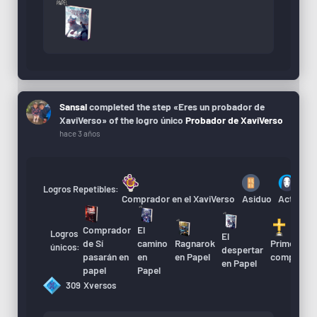
Sansal
completed the step «Eres un probador de
XaviVerso» of the logro único
Probador de XaviVerso
hace 3 años
Logros Repetibles:
Comprador en el XaviVerso
Asiduo
Actualiza
Comprador
El
Logros
El
A
de Sí
camino
Ragnarok
Primera
únicos:
despertar
d
pasarán en
en
en Papel
compra
en Papel
X
papel
Papel
309
Xversos