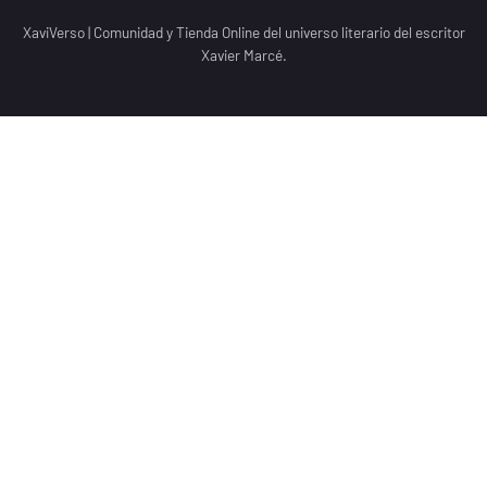
XaviVerso
|
Comunidad y Tienda Online del universo literario del escritor
Xavier Marcé.