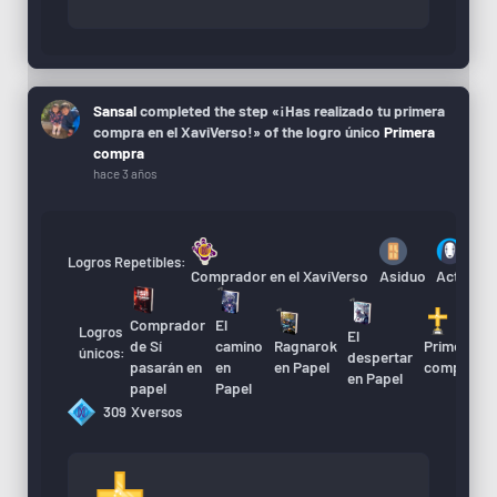
Sansal
completed the step «¡Has realizado tu primera
compra en el XaviVerso!» of the logro único
Primera
compra
hace 3 años
Logros Repetibles:
Comprador en el XaviVerso
Asiduo
Actualiza
Comprador
El
Logros
El
A
de Sí
camino
Ragnarok
Primera
únicos:
despertar
d
pasarán en
en
en Papel
compra
en Papel
X
papel
Papel
309
Xversos