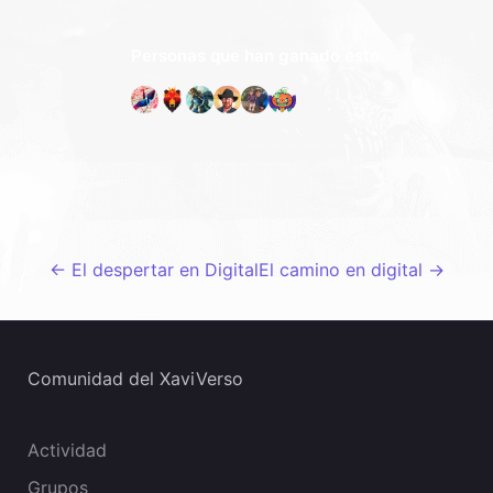
Personas que han ganado esto:
←
El despertar en Digital
El camino en digital
→
Comunidad del XaviVerso
Actividad
Grupos