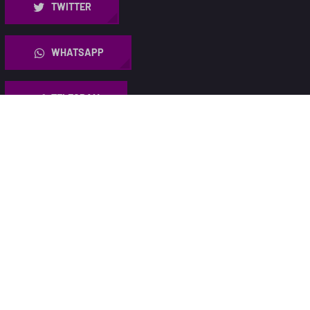
TWITTER
WHATSAPP
TELEGRAM
YOUTUBE
TWITCH.TV
TIKTOK