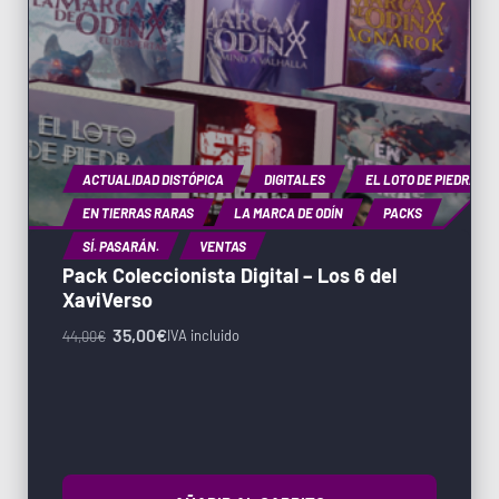
ACTUALIDAD DISTÓPICA
DIGITALES
EL LOTO DE PIEDRA
EN TIERRAS RARAS
LA MARCA DE ODÍN
PACKS
SÍ. PASARÁN.
VENTAS
Pack Coleccionista Digital – Los 6 del
XaviVerso
35,00
€
IVA incluido
44,00
€