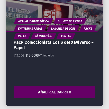
ACTUALIDAD DISTÓPICA
EL LOTO DE PIEDRA
EN TIERRAS RARAS
LA MARCA DE ODÍN
PACKS
PAPEL
SÍ. PASARÁN.
VENTAS
Pack Coleccionista Los 6 del XaviVerso –
Papel
115,00
€
IVA incluido
143,00
€
AÑADIR AL CARRITO