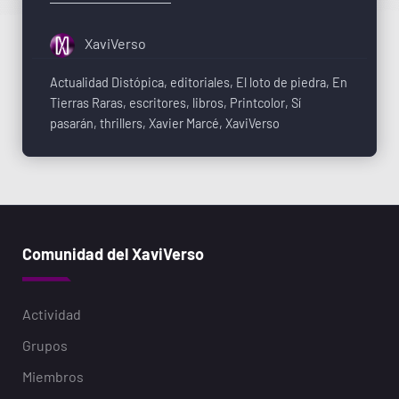
XaviVerso
Actualidad Distópica
,
editoriales
,
El loto de piedra
,
En
Tierras Raras
,
escritores
,
libros
,
Printcolor
,
Sí
pasarán
,
thrillers
,
Xavier Marcé
,
XaviVerso
Comunidad del XaviVerso
Actividad
Grupos
Miembros