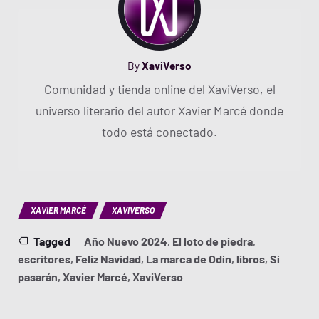
By
XaviVerso
Comunidad y tienda online del XaviVerso, el
universo literario del autor Xavier Marcé donde
todo está conectado.
XAVIER MARCÉ
XAVIVERSO
Tagged
Año Nuevo 2024
,
El loto de piedra
,
escritores
,
Feliz Navidad
,
La marca de Odín
,
libros
,
Sí
pasarán
,
Xavier Marcé
,
XaviVerso