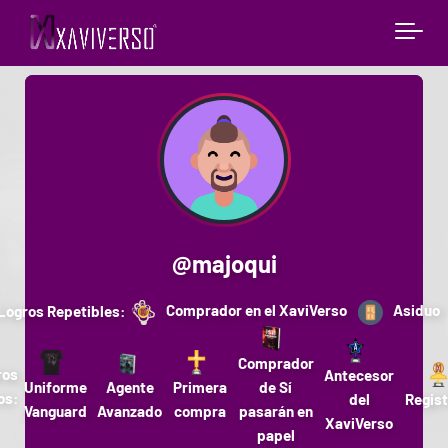
@
majoqui
Comprador en el XaviVerso
Asiduo
Logros Repetibles:
Comprador
ros
Antecesor
Uniforme
Agente
Primera
de Sí
os:
del
Regis
Vanguard
Avanzado
compra
pasarán en
XaviVerso
papel