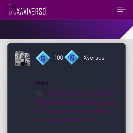
100
Xversos
1 Paso
¡Enhorabuena! Has añadido a tu
biblioteca las ediciones digitales de
la trilogía de 'La marca de Odín' y de
la serie 'Actualidad Distópica'.