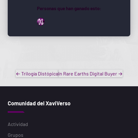
Personas que han ganado esto:
←
Trilogía Distópica
In Rare Earths Digital Buyer
→
Comunidad del XaviVerso
Actividad
Grupos