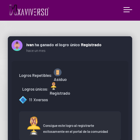
ivan
ha ganado el logro único
Registrado
hace un mes
Logros Repetibles:
Asiduo
Logros únicos:
Registrado
11
Xversos
Consigue este logro al registrarte
exitosamente en el portal de la comunidad